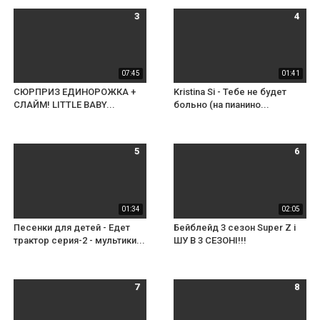
3
4
07:45
01:41
СЮРПРИЗ ЕДИНОРОЖКА +
Kristina Si - Тебе не будет
СЛАЙМ! LITTLE BABY...
больно (на пианино...
5
6
01:34
02:05
Песенки для детей - Едет
Бейблейд 3 сезон Super Z і
трактор серия-2 - мультики...
ШУ В 3 СЕЗОНІ!!!
7
8